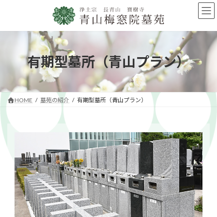
コ
ナ
ン
ビ
テ
ゲ
ン
ー
ツ
シ
へ
ョ
有期型墓所（青山プラン）
ス
ン
キ
に
ッ
移
プ
動
HOME
墓苑の紹介
有期型墓所（青山プラン）