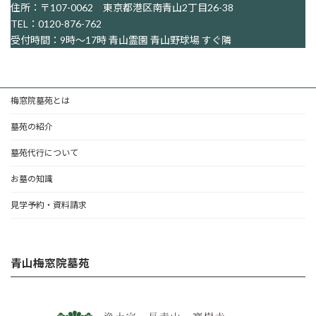
住所：〒107-0062 東京都港区南青山2丁目26-38
TEL：0120-876-762
受付時間：9時～17時 青山霊園 青山野球場 すぐ隣
梅窓院墓苑とは
墓苑の紹介
墓苑代行について
お墓の知識
見学予約・資料請求
青山梅窓院墓苑