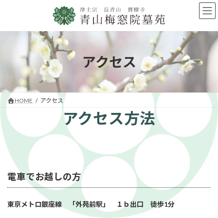
コ
ナ
ン
ビ
テ
ゲ
ン
ー
ツ
シ
へ
ョ
アクセス
ス
ン
キ
に
ッ
移
プ
動
HOME
アクセス
アクセス方法
電車でお越しの方
東京メトロ銀座線 「外苑前駅」 １ｂ出口 徒歩1分